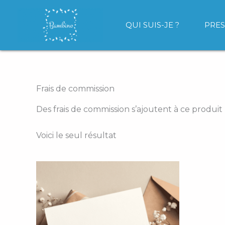
Aller
au
QUI SUIS-JE ?
PRES
contenu
Frais de commission
Des frais de commission s’ajoutent à ce produit
Voici le seul résultat
Plage
Ce
de
produit
prix :
a
30,00 €
à
plusieurs
280,00 €
variations.