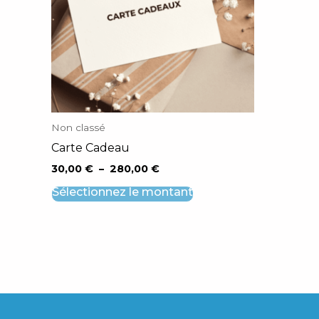
Les
options
peuvent
être
choisies
sur
la
Non classé
page
Carte Cadeau
du
produit
30,00
€
–
280,00
€
Sélectionnez le montant